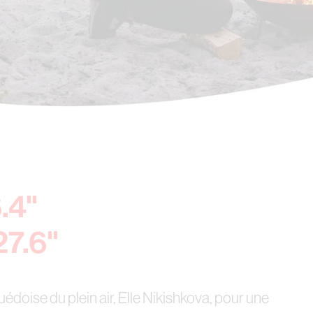
.4"
27.6"
uédoise du plein air, Elle Nikishkova, pour une