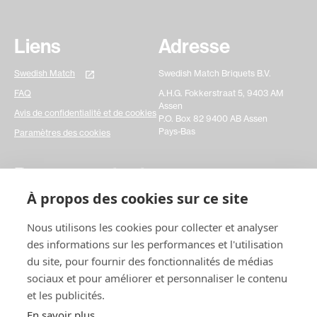
Liens
Adresse
Swedish Match
Swedish Match Briquets B.V.
FAQ
A.H.G. Fokkerstraat 5, 9403 AM
Assen
Avis de confidentialité et de cookies
P.O. Box 82 9400 AB Assen
Pays-Bas
Paramètres des cookies
Prenez contact avec
À propos des cookies sur ce site
nous
Nous utilisons les cookies pour collecter et analyser
Veuillez remplir un simple formulaire de contact et
des informations sur les performances et l'utilisation
nous faire part de vos demandes. Cela nous aiderait
vraiment à réagir plus rapidement à toutes vos
du site, pour fournir des fonctionnalités de médias
questions. Merci !
sociaux et pour améliorer et personnaliser le contenu
et les publicités.
Nous
contacter
En savoir plus