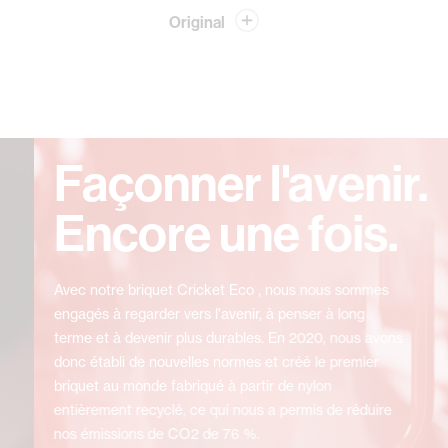
Original
Façonner l'avenir.
Encore une fois.
Avec notre briquet Cricket Eco , nous nous sommes
engagés à regarder vers l'avenir, à penser à long
terme et à devenir plus durables. En 2020, nous avons
donc établi de nouvelles normes et créé le premier
briquet au monde fabriqué à partir de nylon
entièrement recyclé, ce qui nous a permis de réduire
nos émissions de CO2 de 76 %.