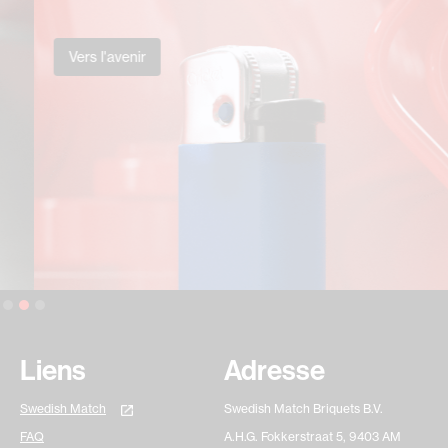
Vers l'avenir
Slide 2 of 3.
Liens
Adresse
Swedish Match
Swedish Match Briquets B.V.
FAQ
A.H.G. Fokkerstraat 5, 9403 AM