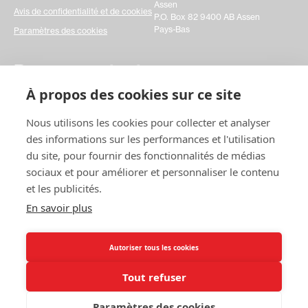
Assen
Avis de confidentialité et de cookies
P.O. Box 82 9400 AB Assen
Pays-Bas
Paramètres des cookies
Prenez contact avec
À propos des cookies sur ce site
nous
Nous utilisons les cookies pour collecter et analyser
Veuillez remplir un simple formulaire de contact et
des informations sur les performances et l'utilisation
nous faire part de vos demandes. Cela nous aiderait
vraiment à réagir plus rapidement à toutes vos
du site, pour fournir des fonctionnalités de médias
questions. Merci !
sociaux et pour améliorer et personnaliser le contenu
et les publicités.
Nous
contacter
En savoir plus
Autoriser tous les cookies
Tout refuser
2025 Swedish Match Cricket
Paramètres des cookies