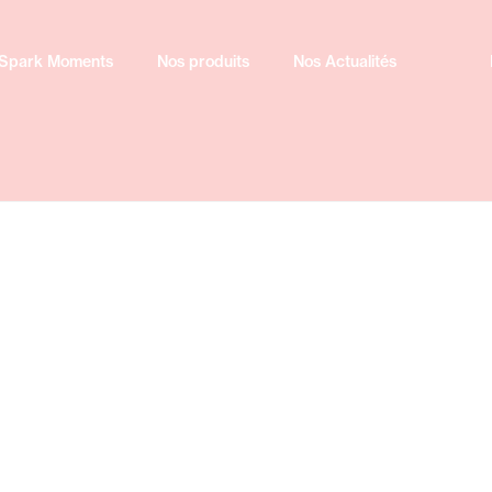
Spark Moments
Spark Moments
Nos produits
Nos produits
Nos Actualités
Nos Actualités