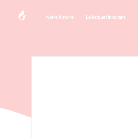
Notre histoire
Notre histoire
Le briquet innovant
Le briquet innovant